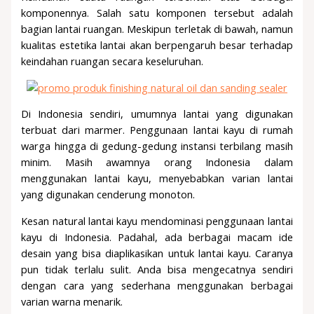
komponennya. Salah satu komponen tersebut adalah
bagian lantai ruangan. Meskipun terletak di bawah, namun
kualitas estetika lantai akan berpengaruh besar terhadap
keindahan ruangan secara keseluruhan.
Di Indonesia sendiri, umumnya lantai yang digunakan
terbuat dari marmer. Penggunaan lantai kayu di rumah
warga hingga di gedung-gedung instansi terbilang masih
minim. Masih awamnya orang Indonesia dalam
menggunakan lantai kayu, menyebabkan varian lantai
yang digunakan cenderung monoton.
Kesan natural lantai kayu mendominasi penggunaan lantai
kayu di Indonesia. Padahal, ada berbagai macam ide
desain yang bisa diaplikasikan untuk lantai kayu. Caranya
pun tidak terlalu sulit. Anda bisa mengecatnya sendiri
dengan cara yang sederhana menggunakan berbagai
varian warna menarik.