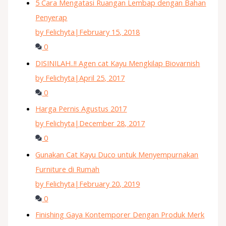
5 Cara Mengatasi Ruangan Lembap dengan Bahan
Penyerap
by Felichyta
|
February 15, 2018
0
DISINILAH..!! Agen cat Kayu Mengkilap Biovarnish
by Felichyta
|
April 25, 2017
0
Harga Pernis Agustus 2017
by Felichyta
|
December 28, 2017
0
Gunakan Cat Kayu Duco untuk Menyempurnakan
Furniture di Rumah
by Felichyta
|
February 20, 2019
0
Finishing Gaya Kontemporer Dengan Produk Merk