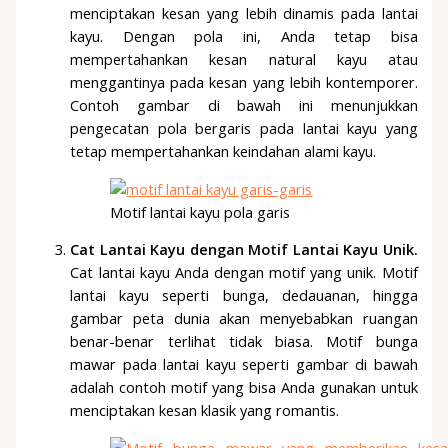
menciptakan kesan yang lebih dinamis pada lantai
kayu. Dengan pola ini, Anda tetap bisa
mempertahankan kesan natural kayu atau
menggantinya pada kesan yang lebih kontemporer.
Contoh gambar di bawah ini menunjukkan
pengecatan pola bergaris pada lantai kayu yang
tetap mempertahankan keindahan alami kayu.
Motif lantai kayu pola garis
Cat Lantai Kayu dengan Motif Lantai Kayu Unik.
Cat lantai kayu Anda dengan motif yang unik. Motif
lantai kayu seperti bunga, dedauanan, hingga
gambar peta dunia akan menyebabkan ruangan
benar-benar terlihat tidak biasa. Motif bunga
mawar pada lantai kayu seperti gambar di bawah
adalah contoh motif yang bisa Anda gunakan untuk
menciptakan kesan klasik yang romantis.