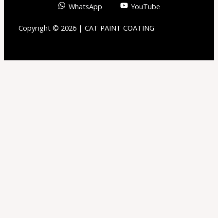
WhatsApp
YouTube
Copyright © 2026 | CAT PAINT COATING