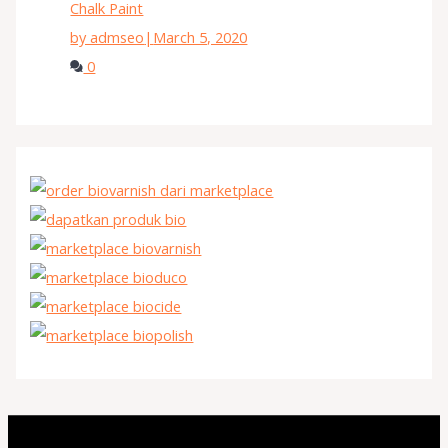
Chalk Paint
by admseo
|
March 5, 2020
0