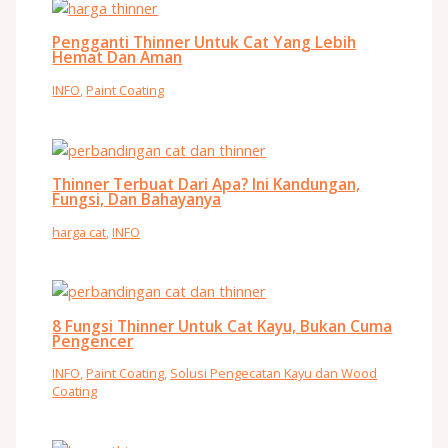
Pengganti Thinner Untuk Cat Yang Lebih
Hemat Dan Aman
INFO
,
Paint Coating
Thinner Terbuat Dari Apa? Ini Kandungan,
Fungsi, Dan Bahayanya
harga cat
,
INFO
8 Fungsi Thinner Untuk Cat Kayu, Bukan Cuma
Pengencer
INFO
,
Paint Coating
,
Solusi Pengecatan Kayu dan Wood
Coating