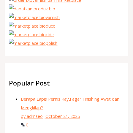
Popular Post
Berapa Lapis Pernis Kayu agar Finishing Awet dan
Mengkilap?
by admseo
|
October 21, 2025
0