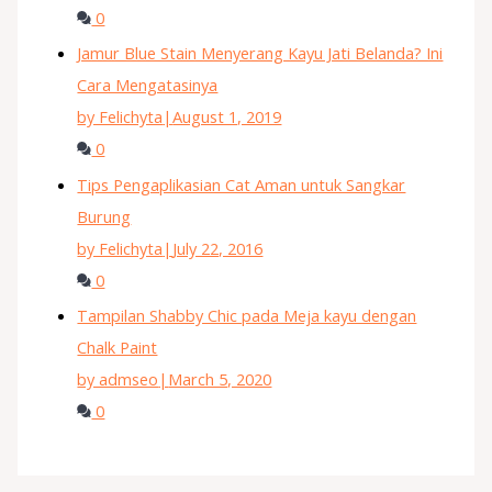
0
Jamur Blue Stain Menyerang Kayu Jati Belanda? Ini
Cara Mengatasinya
by Felichyta
|
August 1, 2019
0
Tips Pengaplikasian Cat Aman untuk Sangkar
Burung
by Felichyta
|
July 22, 2016
0
Tampilan Shabby Chic pada Meja kayu dengan
Chalk Paint
by admseo
|
March 5, 2020
0