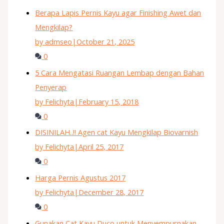
Berapa Lapis Pernis Kayu agar Finishing Awet dan
Mengkilap?
by admseo
|
October 21, 2025
0
5 Cara Mengatasi Ruangan Lembap dengan Bahan
Penyerap
by Felichyta
|
February 15, 2018
0
DISINILAH..!! Agen cat Kayu Mengkilap Biovarnish
by Felichyta
|
April 25, 2017
0
Harga Pernis Agustus 2017
by Felichyta
|
December 28, 2017
0
Gunakan Cat Kayu Duco untuk Menyempurnakan