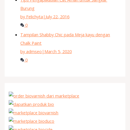
Burung
by Felichyta
|
July 22, 2016
0
Tampilan Shabby Chic pada Meja kayu dengan
Chalk Paint
by admseo
|
March 5, 2020
0