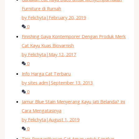
Furniture di Rumah
by Felichyta
|
February 20, 2019
0
Finishing Gaya Kontemporer Dengan Produk Merk
Cat Kayu Kuas Biovarnish
by Felichyta
|
May 12, 2017
0
Info Harga Cat Terbaru
by sites adm
|
September 13, 2013
0
Jamur Blue Stain Menyerang Kayu Jati Belanda? Ini
Cara Mengatasinya
by Felichyta
|
August 1, 2019
0
Tips Pengaplikasian Cat Aman untuk Sangkar