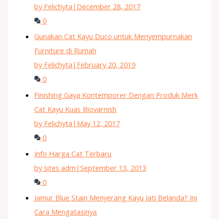
by Felichyta
|
December 28, 2017
0
Gunakan Cat Kayu Duco untuk Menyempurnakan
Furniture di Rumah
by Felichyta
|
February 20, 2019
0
Finishing Gaya Kontemporer Dengan Produk Merk
Cat Kayu Kuas Biovarnish
by Felichyta
|
May 12, 2017
0
Info Harga Cat Terbaru
by sites adm
|
September 13, 2013
0
Jamur Blue Stain Menyerang Kayu Jati Belanda? Ini
Cara Mengatasinya