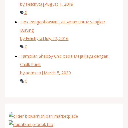
by Felichyta
|
August 1, 2019
0
Tips Pengaplikasian Cat Aman untuk Sangkar
Burung
by Felichyta
|
July 22, 2016
0
Tampilan Shabby Chic pada Meja kayu dengan
Chalk Paint
by admseo
|
March 5, 2020
0