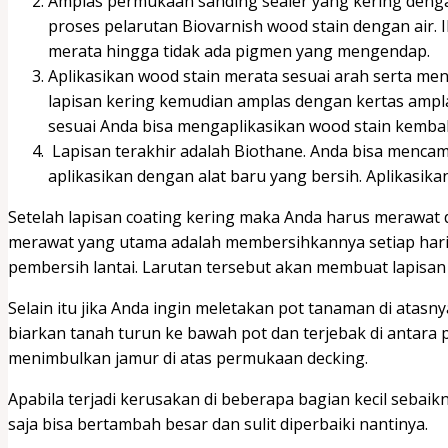
Amplas permukaan sanding sealer yang kering deng
proses pelarutan Biovarnish wood stain dengan air.
merata hingga tidak ada pigmen yang mengendap.
Aplikasikan wood stain merata sesuai arah serta me
lapisan kering kemudian amplas dengan kertas ampl
sesuai Anda bisa mengaplikasikan wood stain kembal
Lapisan terakhir adalah Biothane. Anda bisa menca
aplikasikan dengan alat baru yang bersih. Aplikasika
Setelah lapisan coating kering maka Anda harus merawat de
merawat yang utama adalah membersihkannya setiap hari
pembersih lantai. Larutan tersebut akan membuat lapisa
Selain itu jika Anda ingin meletakan pot tanaman di atas
biarkan tanah turun ke bawah pot dan terjebak di antara
menimbulkan jamur di atas permukaan decking.
Apabila terjadi kerusakan di beberapa bagian kecil sebai
saja bisa bertambah besar dan sulit diperbaiki nantinya.