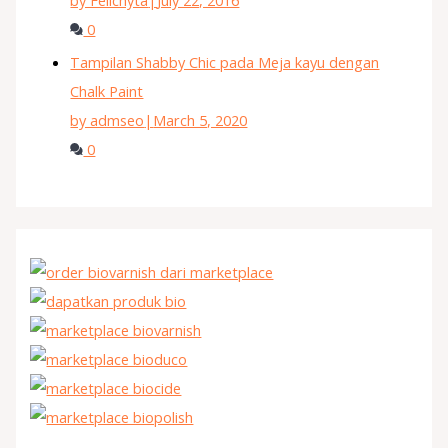
by Felichyta
|
July 22, 2016
0
Tampilan Shabby Chic pada Meja kayu dengan
Chalk Paint
by admseo
|
March 5, 2020
0