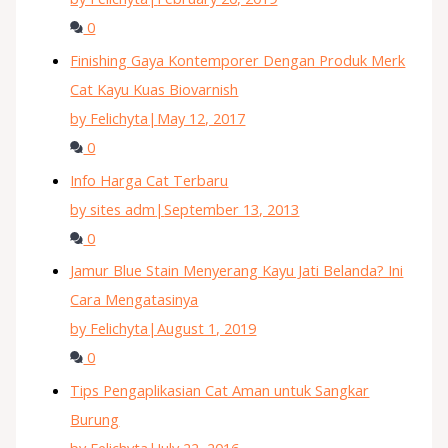
0
Finishing Gaya Kontemporer Dengan Produk Merk
Cat Kayu Kuas Biovarnish
by Felichyta
|
May 12, 2017
0
Info Harga Cat Terbaru
by sites adm
|
September 13, 2013
0
Jamur Blue Stain Menyerang Kayu Jati Belanda? Ini
Cara Mengatasinya
by Felichyta
|
August 1, 2019
0
Tips Pengaplikasian Cat Aman untuk Sangkar
Burung