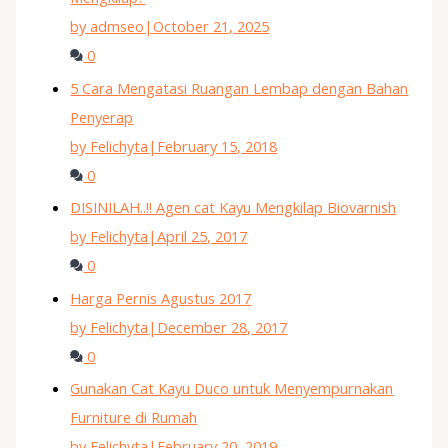
by admseo
|
October 21, 2025
0
5 Cara Mengatasi Ruangan Lembap dengan Bahan
Penyerap
by Felichyta
|
February 15, 2018
0
DISINILAH..!! Agen cat Kayu Mengkilap Biovarnish
by Felichyta
|
April 25, 2017
0
Harga Pernis Agustus 2017
by Felichyta
|
December 28, 2017
0
Gunakan Cat Kayu Duco untuk Menyempurnakan
Furniture di Rumah
by Felichyta
|
February 20, 2019