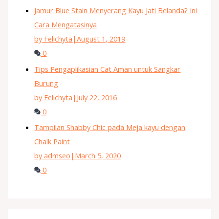
Jamur Blue Stain Menyerang Kayu Jati Belanda? Ini
Cara Mengatasinya
by Felichyta
|
August 1, 2019
0
Tips Pengaplikasian Cat Aman untuk Sangkar
Burung
by Felichyta
|
July 22, 2016
0
Tampilan Shabby Chic pada Meja kayu dengan
Chalk Paint
by admseo
|
March 5, 2020
0