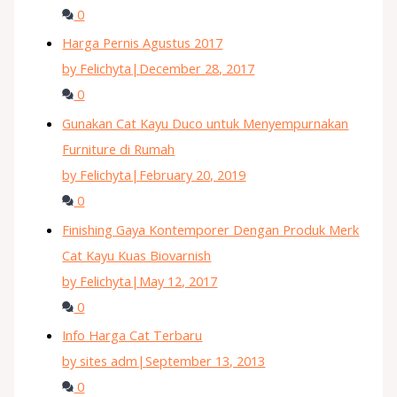
0
Harga Pernis Agustus 2017
by Felichyta
|
December 28, 2017
0
Gunakan Cat Kayu Duco untuk Menyempurnakan
Furniture di Rumah
by Felichyta
|
February 20, 2019
0
Finishing Gaya Kontemporer Dengan Produk Merk
Cat Kayu Kuas Biovarnish
by Felichyta
|
May 12, 2017
0
Info Harga Cat Terbaru
by sites adm
|
September 13, 2013
0