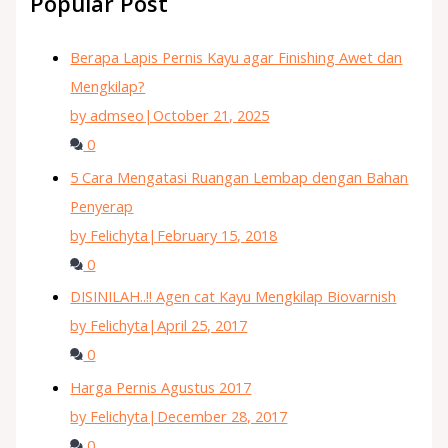
Popular Post
Berapa Lapis Pernis Kayu agar Finishing Awet dan
Mengkilap?
by admseo
|
October 21, 2025
0
5 Cara Mengatasi Ruangan Lembap dengan Bahan
Penyerap
by Felichyta
|
February 15, 2018
0
DISINILAH..!! Agen cat Kayu Mengkilap Biovarnish
by Felichyta
|
April 25, 2017
0
Harga Pernis Agustus 2017
by Felichyta
|
December 28, 2017
0