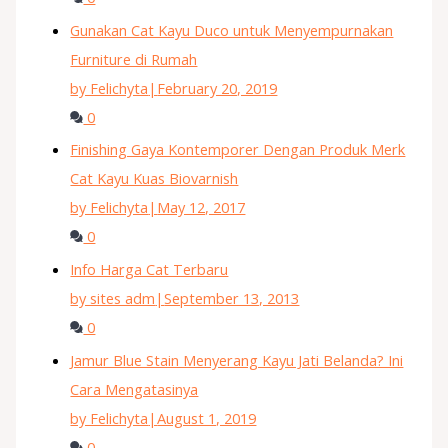
Gunakan Cat Kayu Duco untuk Menyempurnakan
Furniture di Rumah
by Felichyta
|
February 20, 2019
0
Finishing Gaya Kontemporer Dengan Produk Merk
Cat Kayu Kuas Biovarnish
by Felichyta
|
May 12, 2017
0
Info Harga Cat Terbaru
by sites adm
|
September 13, 2013
0
Jamur Blue Stain Menyerang Kayu Jati Belanda? Ini
Cara Mengatasinya
by Felichyta
|
August 1, 2019
0