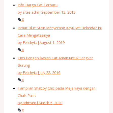
Info Harga Cat Terbaru
by sites adm
|
September 13, 2013
0
Jamur Blue Stain Menyerang Kayu Jati Belanda? Ini
Cara Mengatasinya
by Felichyta
|
August 1, 2019
0
Tips Pengaplikasian Cat Aman untuk Sangkar
Burung
by Felichyta
|
July 22, 2016
0
Tampilan Shabby Chic pada Meja kayu dengan
Chalk Paint
by admseo
|
March 5, 2020
0