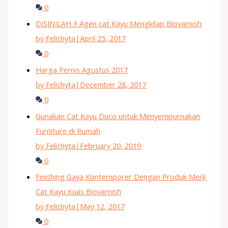
0
DISINILAH..!! Agen cat Kayu Mengkilap Biovarnish
by Felichyta
|
April 25, 2017
0
Harga Pernis Agustus 2017
by Felichyta
|
December 28, 2017
0
Gunakan Cat Kayu Duco untuk Menyempurnakan
Furniture di Rumah
by Felichyta
|
February 20, 2019
0
Finishing Gaya Kontemporer Dengan Produk Merk
Cat Kayu Kuas Biovarnish
by Felichyta
|
May 12, 2017
0