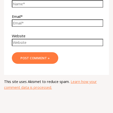
Email*
Website
This site uses Akismet to reduce spam.
Learn how your
comment data is processed.