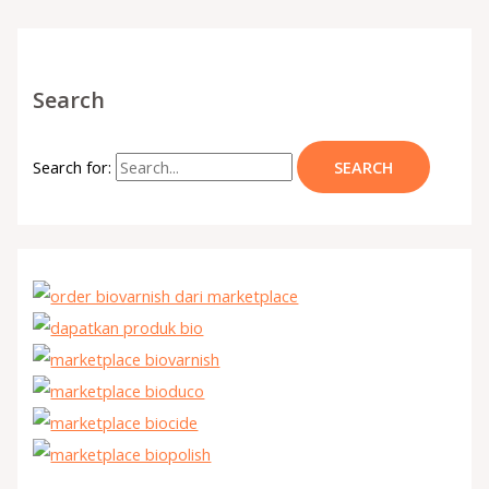
Search
Search for: