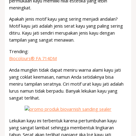
permukaan kayu memiliki nilai estetika yang lebih
meningkat.
Apakah jenis motif kayu yang sering menjadi andalan?
Motif kayu jati adalah jenis serat kayu yang paling sering
ditiru. Kayu jati sendiri merupakan jenis kayu dengan
tampilan yang sangat menawan.
Trending:
Biocolours® FA 714DM
Anda mungkin tidak dapat meniru warna alami kayu jati
yang coklat keemasan, namun Anda setidaknya bisa
meniru tampilan seratnya. Ciri motif urat kayu jati adalah
lurus namun tidak berpadu. Banyak lekukan kayu yang
sangat terlihat.
Lekukan kayu ini terbentuk karena pertumbuhan kayu
yang sangat lambat sehingga membentuk lingkaran
tahun. Serat akan terlihat panjang jika log kayu jati