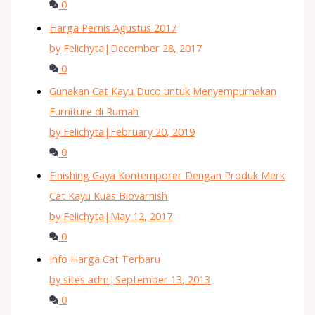
0
Harga Pernis Agustus 2017
by Felichyta
|
December 28, 2017
0
Gunakan Cat Kayu Duco untuk Menyempurnakan
Furniture di Rumah
by Felichyta
|
February 20, 2019
0
Finishing Gaya Kontemporer Dengan Produk Merk
Cat Kayu Kuas Biovarnish
by Felichyta
|
May 12, 2017
0
Info Harga Cat Terbaru
by sites adm
|
September 13, 2013
0