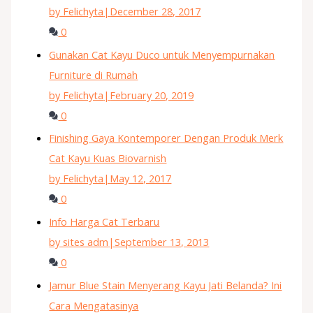
by Felichyta
|
December 28, 2017
0
Gunakan Cat Kayu Duco untuk Menyempurnakan
Furniture di Rumah
by Felichyta
|
February 20, 2019
0
Finishing Gaya Kontemporer Dengan Produk Merk
Cat Kayu Kuas Biovarnish
by Felichyta
|
May 12, 2017
0
Info Harga Cat Terbaru
by sites adm
|
September 13, 2013
0
Jamur Blue Stain Menyerang Kayu Jati Belanda? Ini
Cara Mengatasinya