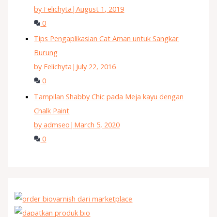
by Felichyta
|
August 1, 2019
0
Tips Pengaplikasian Cat Aman untuk Sangkar
Burung
by Felichyta
|
July 22, 2016
0
Tampilan Shabby Chic pada Meja kayu dengan
Chalk Paint
by admseo
|
March 5, 2020
0