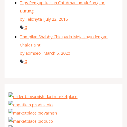
Tips Pengaplikasian Cat Aman untuk Sangkar
Burung
by Felichyta
|
July 22, 2016
0
Tampilan Shabby Chic pada Meja kayu dengan
Chalk Paint
by admseo
|
March 5, 2020
0