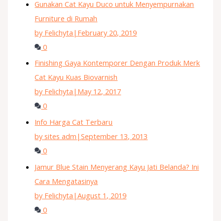
Gunakan Cat Kayu Duco untuk Menyempurnakan
Furniture di Rumah
by Felichyta
|
February 20, 2019
0
Finishing Gaya Kontemporer Dengan Produk Merk
Cat Kayu Kuas Biovarnish
by Felichyta
|
May 12, 2017
0
Info Harga Cat Terbaru
by sites adm
|
September 13, 2013
0
Jamur Blue Stain Menyerang Kayu Jati Belanda? Ini
Cara Mengatasinya
by Felichyta
|
August 1, 2019
0