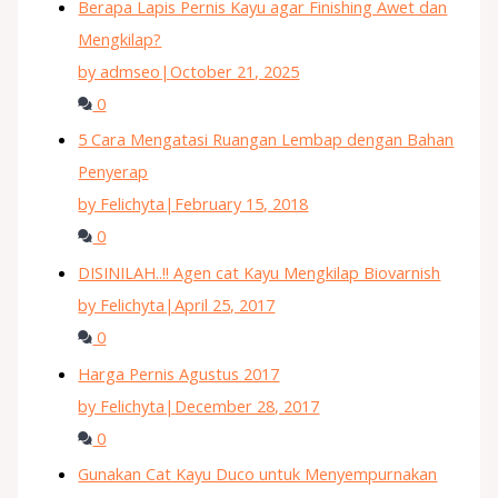
Berapa Lapis Pernis Kayu agar Finishing Awet dan
Mengkilap?
by admseo
|
October 21, 2025
0
5 Cara Mengatasi Ruangan Lembap dengan Bahan
Penyerap
by Felichyta
|
February 15, 2018
0
DISINILAH..!! Agen cat Kayu Mengkilap Biovarnish
by Felichyta
|
April 25, 2017
0
Harga Pernis Agustus 2017
by Felichyta
|
December 28, 2017
0
Gunakan Cat Kayu Duco untuk Menyempurnakan