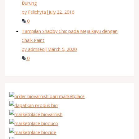
Burung
by Felichyta
|
July 22, 2016
0
Tampilan Shabby Chic pada Meja kayu dengan
Chalk Paint
by admseo
|
March 5, 2020
0