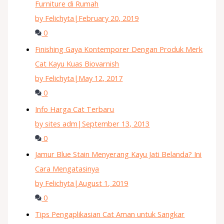
Furniture di Rumah
by Felichyta
|
February 20, 2019
0
Finishing Gaya Kontemporer Dengan Produk Merk
Cat Kayu Kuas Biovarnish
by Felichyta
|
May 12, 2017
0
Info Harga Cat Terbaru
by sites adm
|
September 13, 2013
0
Jamur Blue Stain Menyerang Kayu Jati Belanda? Ini
Cara Mengatasinya
by Felichyta
|
August 1, 2019
0
Tips Pengaplikasian Cat Aman untuk Sangkar