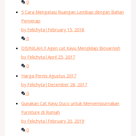
0
5 Cara Mengatasi Ruangan Lembap dengan Bahan
Penyerap
by Felichyta
|
February 15, 2018
0
DISINILAH..!! Agen cat Kayu Mengkilap Biovarnish
by Felichyta
|
April 25, 2017
0
Harga Pernis Agustus 2017
by Felichyta
|
December 28, 2017
0
Gunakan Cat Kayu Duco untuk Menyempurnakan
Furniture di Rumah
by Felichyta
|
February 20, 2019
0