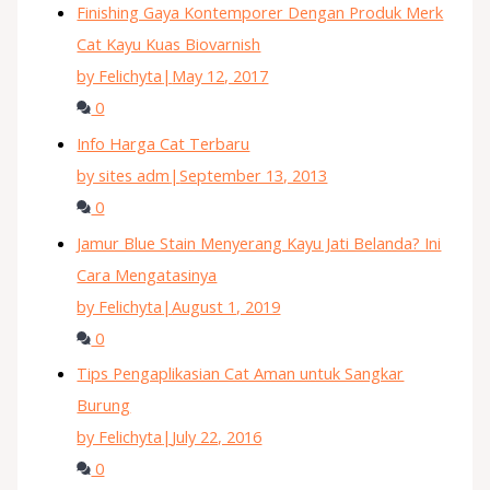
Finishing Gaya Kontemporer Dengan Produk Merk
Cat Kayu Kuas Biovarnish
by Felichyta
|
May 12, 2017
0
Info Harga Cat Terbaru
by sites adm
|
September 13, 2013
0
Jamur Blue Stain Menyerang Kayu Jati Belanda? Ini
Cara Mengatasinya
by Felichyta
|
August 1, 2019
0
Tips Pengaplikasian Cat Aman untuk Sangkar
Burung
by Felichyta
|
July 22, 2016
0