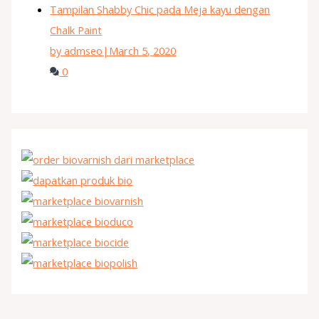
Tampilan Shabby Chic pada Meja kayu dengan
Chalk Paint
by admseo
|
March 5, 2020
0