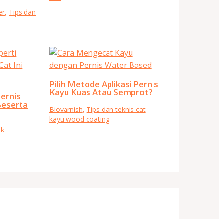
er
,
Tips dan
Pilih Metode Aplikasi Pernis
Kayu Kuas Atau Semprot?
ernis
Beserta
Biovarnish
,
Tips dan teknis cat
kayu wood coating
ik