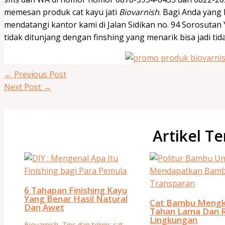
memesan produk cat kayu jati
Biovarnish
. Bagi Anda yang 
mendatangi kantor kami di Jalan Sidikan no. 94 Sorosutan 
tidak ditunjang dengan finshing yang menarik bisa jadi tidak
←
Previous Post
Next Post
→
Artikel Te
6 Tahapan Finishing Kayu
Yang Benar Hasil Natural
Cat Bambu Mengk
Dan Awet
Tahan Lama Dan 
Lingkungan
Biovarnish
,
Tips dan teknis cat