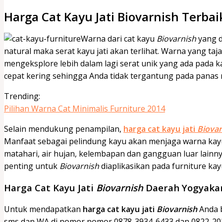
Harga Cat Kayu Jati Biovarnish Terbai
Warna dari cat kayu
Biovarnish
yang d
natural maka serat kayu jati akan terlihat. Warna yang t
mengeksplore lebih dalam lagi serat unik yang ada pada ka
cepat kering sehingga Anda tidak tergantung pada panas m
Trending:
Pilihan Warna Cat Minimalis Furniture 2014
Selain mendukung penampilan,
harga cat kayu jati
Biovar
Manfaat sebagai pelindung kayu akan menjaga warna kayu
matahari, air hujan, kelembapan dan gangguan luar lainn
penting untuk
Biovarnish
diaplikasikan pada furniture kay
Harga Cat Kayu Jati
Biovarnish
Daerah Yogyakar
Untuk mendapatkan
harga cat kayu jati
Biovarnish
Anda b
sms dan WA di nomor nomor 0878-3934-6433 dan 0822-2026