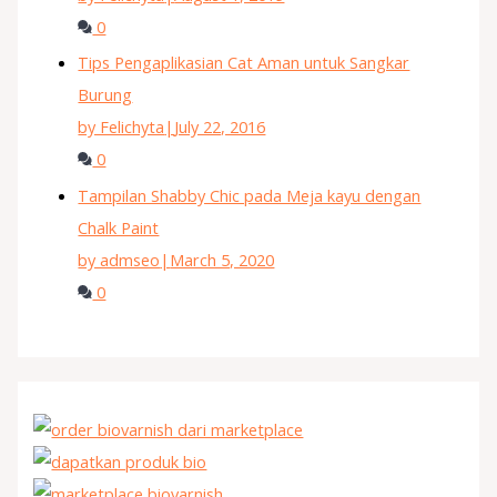
0
Tips Pengaplikasian Cat Aman untuk Sangkar
Burung
by Felichyta
|
July 22, 2016
0
Tampilan Shabby Chic pada Meja kayu dengan
Chalk Paint
by admseo
|
March 5, 2020
0