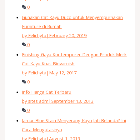
0
Gunakan Cat Kayu Duco untuk Menyempurnakan
Furniture di Rumah
by Felichyta
|
February 20, 2019
0
Finishing Gaya Kontemporer Dengan Produk Merk
Cat Kayu Kuas Biovarnish
by Felichyta
|
May 12, 2017
0
Info Harga Cat Terbaru
by sites adm
|
September 13, 2013
0
Jamur Blue Stain Menyerang Kayu Jati Belanda? Ini
Cara Mengatasinya
by Felichyta
|
August 1, 2019