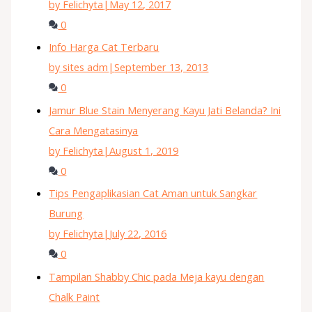
by Felichyta
|
May 12, 2017
0
Info Harga Cat Terbaru
by sites adm
|
September 13, 2013
0
Jamur Blue Stain Menyerang Kayu Jati Belanda? Ini
Cara Mengatasinya
by Felichyta
|
August 1, 2019
0
Tips Pengaplikasian Cat Aman untuk Sangkar
Burung
by Felichyta
|
July 22, 2016
0
Tampilan Shabby Chic pada Meja kayu dengan
Chalk Paint