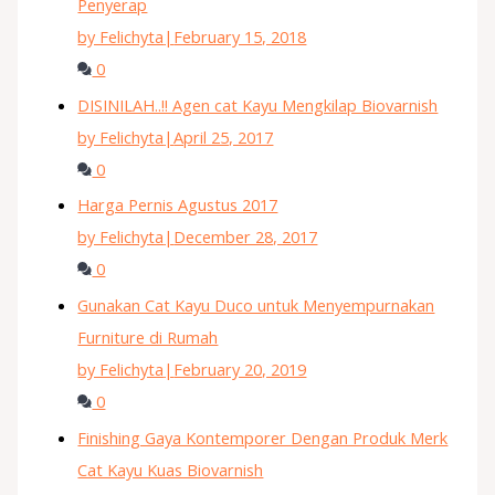
Penyerap
by Felichyta
|
February 15, 2018
0
DISINILAH..!! Agen cat Kayu Mengkilap Biovarnish
by Felichyta
|
April 25, 2017
0
Harga Pernis Agustus 2017
by Felichyta
|
December 28, 2017
0
Gunakan Cat Kayu Duco untuk Menyempurnakan
Furniture di Rumah
by Felichyta
|
February 20, 2019
0
Finishing Gaya Kontemporer Dengan Produk Merk
Cat Kayu Kuas Biovarnish