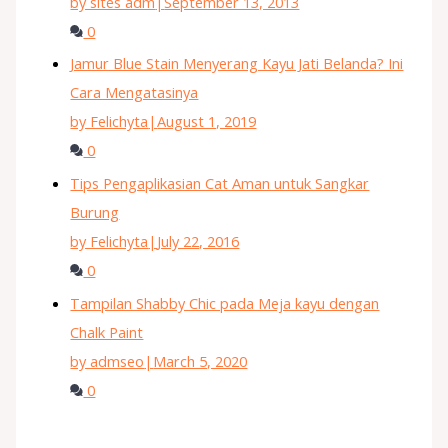
by sites adm
|
September 13, 2013
0
Jamur Blue Stain Menyerang Kayu Jati Belanda? Ini
Cara Mengatasinya
by Felichyta
|
August 1, 2019
0
Tips Pengaplikasian Cat Aman untuk Sangkar
Burung
by Felichyta
|
July 22, 2016
0
Tampilan Shabby Chic pada Meja kayu dengan
Chalk Paint
by admseo
|
March 5, 2020
0