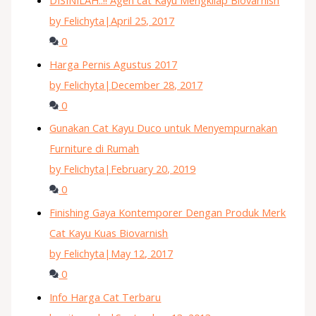
DISINILAH..!! Agen cat Kayu Mengkilap Biovarnish
by Felichyta
|
April 25, 2017
0
Harga Pernis Agustus 2017
by Felichyta
|
December 28, 2017
0
Gunakan Cat Kayu Duco untuk Menyempurnakan
Furniture di Rumah
by Felichyta
|
February 20, 2019
0
Finishing Gaya Kontemporer Dengan Produk Merk
Cat Kayu Kuas Biovarnish
by Felichyta
|
May 12, 2017
0
Info Harga Cat Terbaru