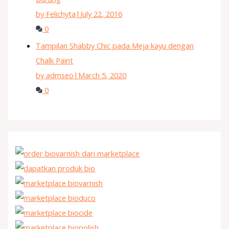
by Felichyta
|
July 22, 2016
0
Tampilan Shabby Chic pada Meja kayu dengan
Chalk Paint
by admseo
|
March 5, 2020
0