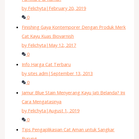
by Felichyta
|
February 20, 2019
0
Finishing Gaya Kontemporer Dengan Produk Merk
Cat Kayu Kuas Biovarnish
by Felichyta
|
May 12, 2017
0
Info Harga Cat Terbaru
by sites adm
|
September 13, 2013
0
Jamur Blue Stain Menyerang Kayu Jati Belanda? Ini
Cara Mengatasinya
by Felichyta
|
August 1, 2019
0
Tips Pengaplikasian Cat Aman untuk Sangkar
Burung