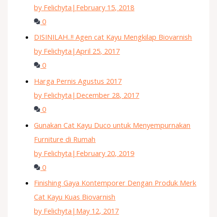
by Felichyta
|
February 15, 2018
0
DISINILAH..!! Agen cat Kayu Mengkilap Biovarnish
by Felichyta
|
April 25, 2017
0
Harga Pernis Agustus 2017
by Felichyta
|
December 28, 2017
0
Gunakan Cat Kayu Duco untuk Menyempurnakan
Furniture di Rumah
by Felichyta
|
February 20, 2019
0
Finishing Gaya Kontemporer Dengan Produk Merk
Cat Kayu Kuas Biovarnish
by Felichyta
|
May 12, 2017