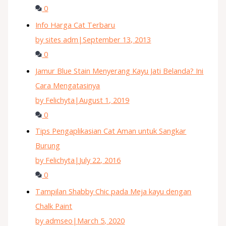
0
Info Harga Cat Terbaru
by sites adm
|
September 13, 2013
0
Jamur Blue Stain Menyerang Kayu Jati Belanda? Ini
Cara Mengatasinya
by Felichyta
|
August 1, 2019
0
Tips Pengaplikasian Cat Aman untuk Sangkar
Burung
by Felichyta
|
July 22, 2016
0
Tampilan Shabby Chic pada Meja kayu dengan
Chalk Paint
by admseo
|
March 5, 2020