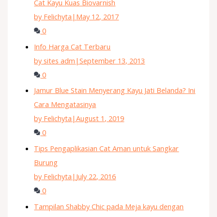
Cat Kayu Kuas Biovarnish
by Felichyta
|
May 12, 2017
0
Info Harga Cat Terbaru
by sites adm
|
September 13, 2013
0
Jamur Blue Stain Menyerang Kayu Jati Belanda? Ini
Cara Mengatasinya
by Felichyta
|
August 1, 2019
0
Tips Pengaplikasian Cat Aman untuk Sangkar
Burung
by Felichyta
|
July 22, 2016
0
Tampilan Shabby Chic pada Meja kayu dengan