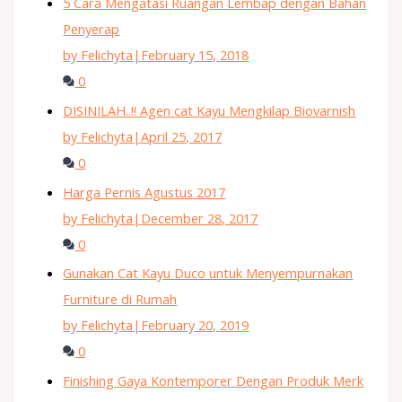
5 Cara Mengatasi Ruangan Lembap dengan Bahan
Penyerap
by Felichyta
|
February 15, 2018
0
DISINILAH..!! Agen cat Kayu Mengkilap Biovarnish
by Felichyta
|
April 25, 2017
0
Harga Pernis Agustus 2017
by Felichyta
|
December 28, 2017
0
Gunakan Cat Kayu Duco untuk Menyempurnakan
Furniture di Rumah
by Felichyta
|
February 20, 2019
0
Finishing Gaya Kontemporer Dengan Produk Merk