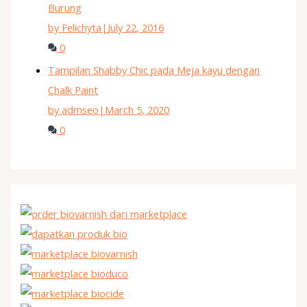
Burung
by Felichyta
|
July 22, 2016
0
Tampilan Shabby Chic pada Meja kayu dengan
Chalk Paint
by admseo
|
March 5, 2020
0