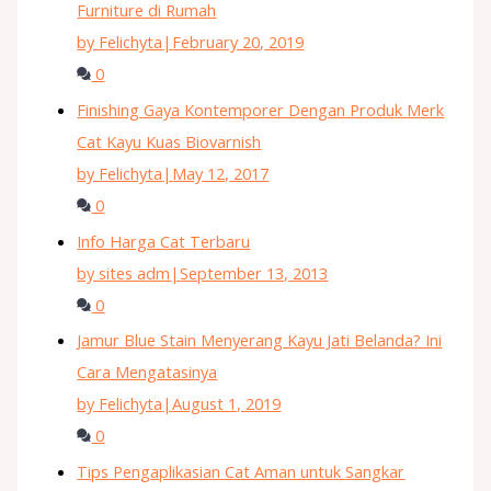
Furniture di Rumah
by Felichyta
|
February 20, 2019
0
Finishing Gaya Kontemporer Dengan Produk Merk
Cat Kayu Kuas Biovarnish
by Felichyta
|
May 12, 2017
0
Info Harga Cat Terbaru
by sites adm
|
September 13, 2013
0
Jamur Blue Stain Menyerang Kayu Jati Belanda? Ini
Cara Mengatasinya
by Felichyta
|
August 1, 2019
0
Tips Pengaplikasian Cat Aman untuk Sangkar