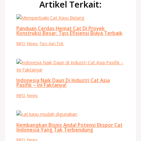
Artikel Terkait:
Panduan Cerdas Hemat Cat Di Proyek
Konstruksi Besar: Tips Efisiensi Biaya Terbaik
INFO
,
News
,
Tips dan Trik
Indonesia Naik Daun Di Industri Cat Asia
Pasifik – Ini Faktanya!
INFO
,
News
Kembangkan Bisnis Anda! Potensi Ekspor Cat
Indonesia Yang Tak Terbendung
INFO
,
News