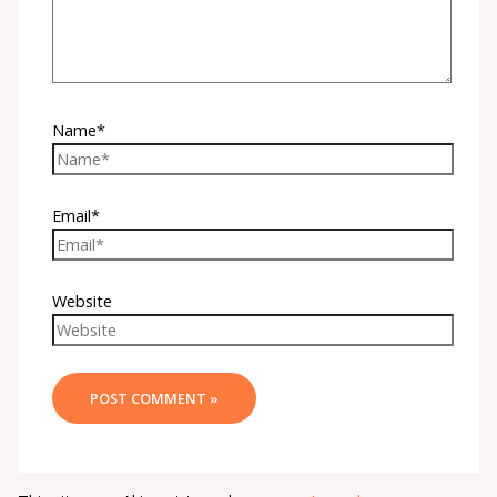
Name*
Email*
Website