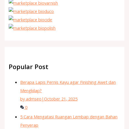
Popular Post
Berapa Lapis Pernis Kayu agar Finishing Awet dan
Mengkilap?
by admseo
|
October 21, 2025
0
5 Cara Mengatasi Ruangan Lembap dengan Bahan
Penyerap