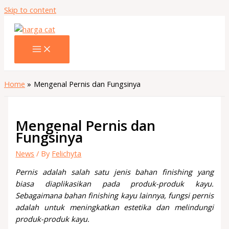
Skip to content
Home
Mengenal Pernis dan Fungsinya
Mengenal Pernis dan
Fungsinya
News
/ By
Felichyta
Pernis adalah
salah satu jenis bahan finishing yang
biasa diaplikasikan pada produk-produk kayu.
Sebagaimana bahan finishing kayu lainnya, fungsi pernis
adalah untuk meningkatkan estetika dan melindungi
produk-produk kayu.