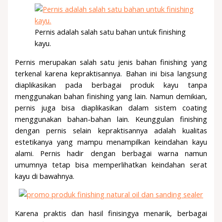
Pernis adalah salah satu bahan untuk finishing
kayu.
Pernis merupakan salah satu jenis bahan finishing yang
terkenal karena kepraktisannya. Bahan ini bisa langsung
diaplikasikan pada berbagai produk kayu tanpa
menggunakan bahan finishing yang lain. Namun demikian,
pernis juga bisa diaplikasikan dalam sistem coating
menggunakan bahan-bahan lain. Keunggulan finishing
dengan pernis selain kepraktisannya adalah kualitas
estetikanya yang mampu menampilkan keindahan kayu
alami. Pernis hadir dengan berbagai warna namun
umumnya tetap bisa memperlihatkan keindahan serat
kayu di bawahnya.
Karena praktis dan hasil finisingya menarik, berbagai