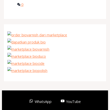
0
WhatsApp
YouTube