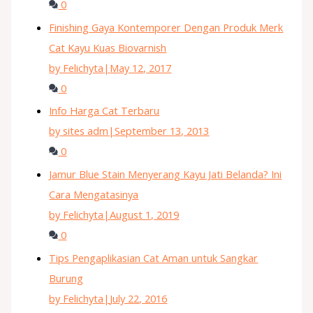
0
Finishing Gaya Kontemporer Dengan Produk Merk
Cat Kayu Kuas Biovarnish
by Felichyta
|
May 12, 2017
0
Info Harga Cat Terbaru
by sites adm
|
September 13, 2013
0
Jamur Blue Stain Menyerang Kayu Jati Belanda? Ini
Cara Mengatasinya
by Felichyta
|
August 1, 2019
0
Tips Pengaplikasian Cat Aman untuk Sangkar
Burung
by Felichyta
|
July 22, 2016