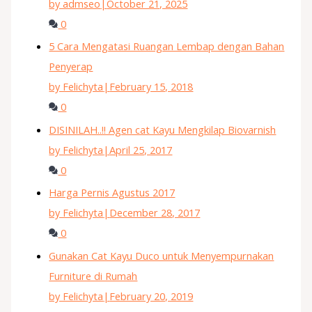
by admseo
|
October 21, 2025
0
5 Cara Mengatasi Ruangan Lembap dengan Bahan
Penyerap
by Felichyta
|
February 15, 2018
0
DISINILAH..!! Agen cat Kayu Mengkilap Biovarnish
by Felichyta
|
April 25, 2017
0
Harga Pernis Agustus 2017
by Felichyta
|
December 28, 2017
0
Gunakan Cat Kayu Duco untuk Menyempurnakan
Furniture di Rumah
by Felichyta
|
February 20, 2019