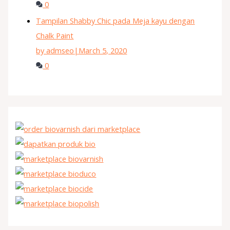
0
Tampilan Shabby Chic pada Meja kayu dengan
Chalk Paint
by admseo
|
March 5, 2020
0