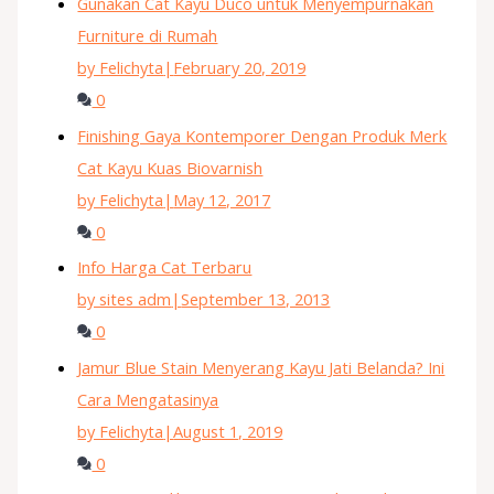
Gunakan Cat Kayu Duco untuk Menyempurnakan
Furniture di Rumah
by Felichyta
|
February 20, 2019
0
Finishing Gaya Kontemporer Dengan Produk Merk
Cat Kayu Kuas Biovarnish
by Felichyta
|
May 12, 2017
0
Info Harga Cat Terbaru
by sites adm
|
September 13, 2013
0
Jamur Blue Stain Menyerang Kayu Jati Belanda? Ini
Cara Mengatasinya
by Felichyta
|
August 1, 2019
0