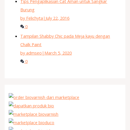
Tips Pengaplikasian Cat Aman untuk Sangkar
Burung
by Felichyta
|
July 22, 2016
0
Tampilan Shabby Chic pada Meja kayu dengan
Chalk Paint
by admseo
|
March 5, 2020
0