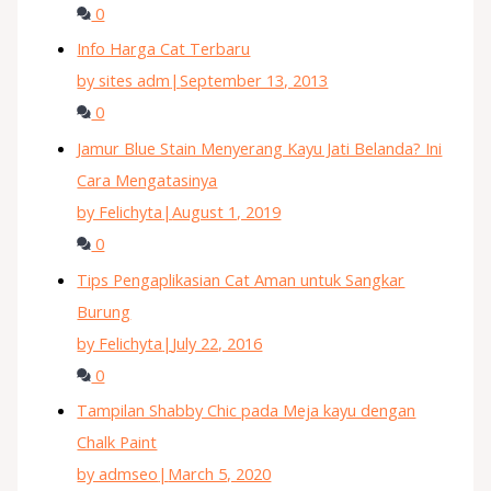
0
Info Harga Cat Terbaru
by sites adm
|
September 13, 2013
0
Jamur Blue Stain Menyerang Kayu Jati Belanda? Ini
Cara Mengatasinya
by Felichyta
|
August 1, 2019
0
Tips Pengaplikasian Cat Aman untuk Sangkar
Burung
by Felichyta
|
July 22, 2016
0
Tampilan Shabby Chic pada Meja kayu dengan
Chalk Paint
by admseo
|
March 5, 2020