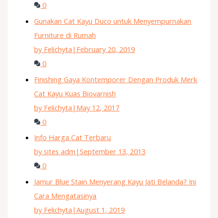
0
Gunakan Cat Kayu Duco untuk Menyempurnakan
Furniture di Rumah
by Felichyta
|
February 20, 2019
0
Finishing Gaya Kontemporer Dengan Produk Merk
Cat Kayu Kuas Biovarnish
by Felichyta
|
May 12, 2017
0
Info Harga Cat Terbaru
by sites adm
|
September 13, 2013
0
Jamur Blue Stain Menyerang Kayu Jati Belanda? Ini
Cara Mengatasinya
by Felichyta
|
August 1, 2019