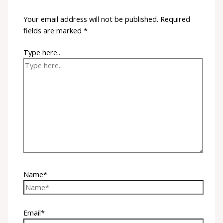
Your email address will not be published.
Required
fields are marked
*
Type here..
Name*
Email*