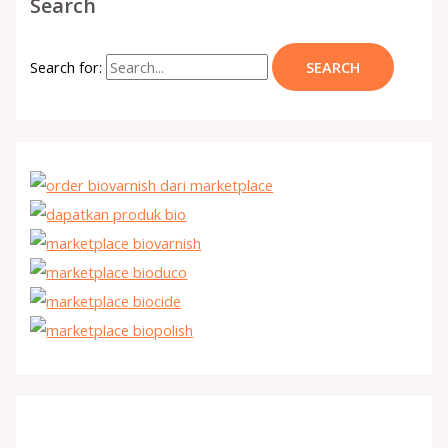
Search
Search for: