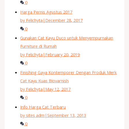
0
Harga Pernis Agustus 2017
by Felichyta
|
December 28, 2017
0
Gunakan Cat Kayu Duco untuk Menyempurnakan
Furniture di Rumah
by Felichyta
|
February 20, 2019
0
Finishing Gaya Kontemporer Dengan Produk Merk
Cat Kayu Kuas Biovarnish
by Felichyta
|
May 12, 2017
0
Info Harga Cat Terbaru
by sites adm
|
September 13, 2013
0