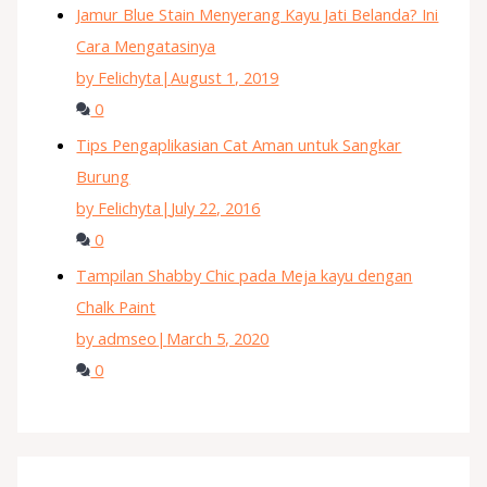
Jamur Blue Stain Menyerang Kayu Jati Belanda? Ini
Cara Mengatasinya
by Felichyta
|
August 1, 2019
0
Tips Pengaplikasian Cat Aman untuk Sangkar
Burung
by Felichyta
|
July 22, 2016
0
Tampilan Shabby Chic pada Meja kayu dengan
Chalk Paint
by admseo
|
March 5, 2020
0