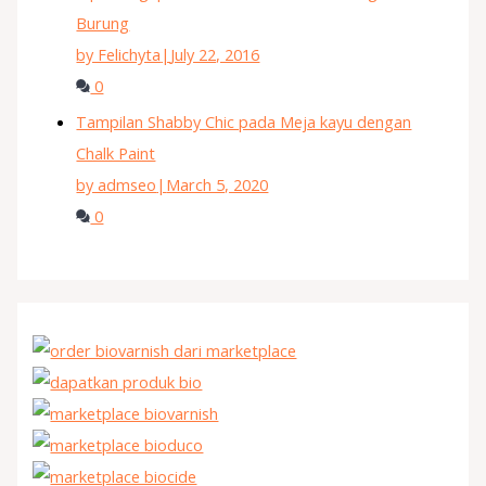
Burung
by Felichyta
|
July 22, 2016
0
Tampilan Shabby Chic pada Meja kayu dengan
Chalk Paint
by admseo
|
March 5, 2020
0