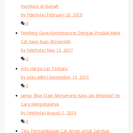
Furniture di Rumah
by Felichyta
|
February 20, 2019
0
Finishing Gaya Kontemporer Dengan Produk Merk
Cat Kayu Kuas Biovarnish
by Felichyta
|
May 12, 2017
0
Info Harga Cat Terbaru
by sites adm
|
September 13, 2013
0
Jamur Blue Stain Menyerang Kayu Jati Belanda? Ini
Cara Mengatasinya
by Felichyta
|
August 1, 2019
0
Tips Pengaplikasian Cat Aman untuk Sangkar