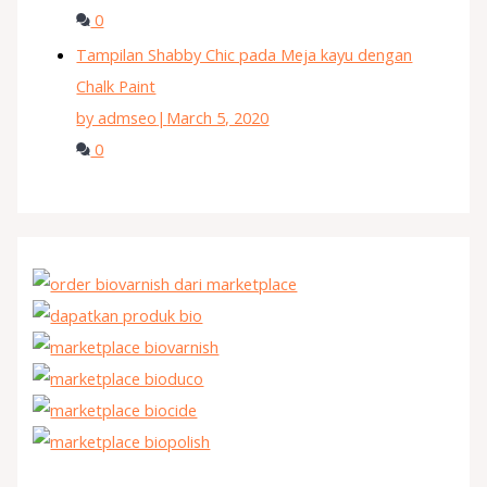
0
Tampilan Shabby Chic pada Meja kayu dengan
Chalk Paint
by admseo
|
March 5, 2020
0