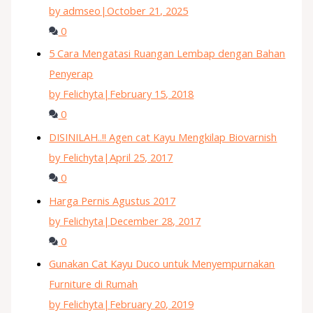
by admseo
|
October 21, 2025
0
5 Cara Mengatasi Ruangan Lembap dengan Bahan
Penyerap
by Felichyta
|
February 15, 2018
0
DISINILAH..!! Agen cat Kayu Mengkilap Biovarnish
by Felichyta
|
April 25, 2017
0
Harga Pernis Agustus 2017
by Felichyta
|
December 28, 2017
0
Gunakan Cat Kayu Duco untuk Menyempurnakan
Furniture di Rumah
by Felichyta
|
February 20, 2019