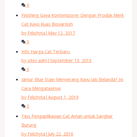
0
Finishing Gaya Kontemporer Dengan Produk Merk
Cat Kayu Kuas Biovarnish
by Felichyta
|
May 12, 2017
0
Info Harga Cat Terbaru
by sites adm
|
September 13, 2013
0
Jamur Blue Stain Menyerang Kayu Jati Belanda? Ini
Cara Mengatasinya
by Felichyta
|
August 1, 2019
0
Tips Pengaplikasian Cat Aman untuk Sangkar
Burung
by Felichyta
|
July 22, 2016