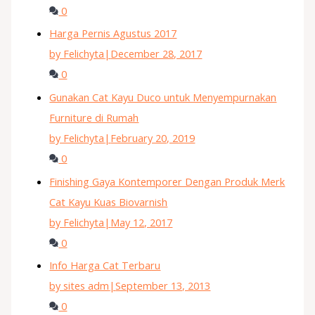
0
Harga Pernis Agustus 2017
by Felichyta
|
December 28, 2017
0
Gunakan Cat Kayu Duco untuk Menyempurnakan
Furniture di Rumah
by Felichyta
|
February 20, 2019
0
Finishing Gaya Kontemporer Dengan Produk Merk
Cat Kayu Kuas Biovarnish
by Felichyta
|
May 12, 2017
0
Info Harga Cat Terbaru
by sites adm
|
September 13, 2013
0