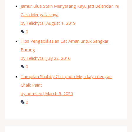
Jamur Blue Stain Menyerang Kayu Jati Belanda? Ini
Cara Mengatasinya
by Felichyta
|
August 1, 2019
0
Tips Pengaplikasian Cat Aman untuk Sangkar
Burung
by Felichyta
|
July 22, 2016
0
Tampilan Shabby Chic pada Meja kayu dengan
Chalk Paint
by admseo
|
March 5, 2020
0