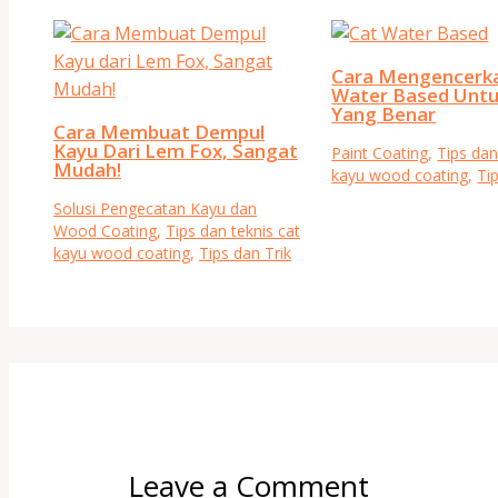
Cara Mengencerk
Water Based Untu
Yang Benar
Cara Membuat Dempul
Kayu Dari Lem Fox, Sangat
Paint Coating
,
Tips dan
Mudah!
kayu wood coating
,
Ti
Solusi Pengecatan Kayu dan
Wood Coating
,
Tips dan teknis cat
kayu wood coating
,
Tips dan Trik
Leave a Comment