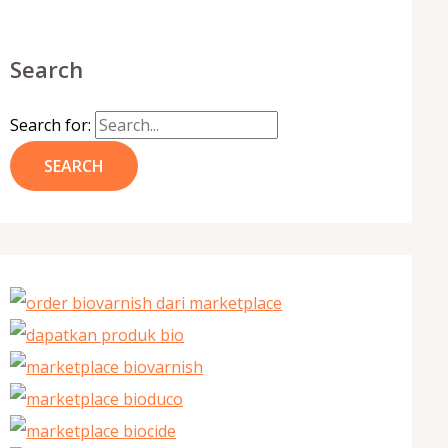
Search
Search for: