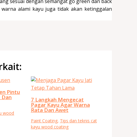
 yang sesuai dengan semangat go green dan back
 warna alami kayu juga tidak akan ketinggalan
rkait:
en Pintu
i Dan
7 Langkah Mengecat
Pagar Kayu Agar Warna
Rata Dan Awet
yu wood
Paint Coating
,
Tips dan teknis cat
kayu wood coating