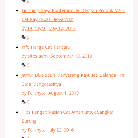
Finishing Gaya Kontemporer Dengan Produk Merk
Cat Kayu Kuas Biovarnish
by Felichyta
|
May 12, 2017
0
Info Harga Cat Terbaru
by sites adm
|
September 13, 2013
0
Jamur Blue Stain Menyerang Kayu Jati Belanda? Ini
Cara Mengatasinya
by Felichyta
|
August 1, 2019
0
Tips Pengaplikasian Cat Aman untuk Sangkar
Burung
by Felichyta
|
July 22, 2016