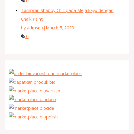
0
Tampilan Shabby Chic pada Meja kayu dengan
Chalk Paint
by admseo
|
March 5, 2020
0