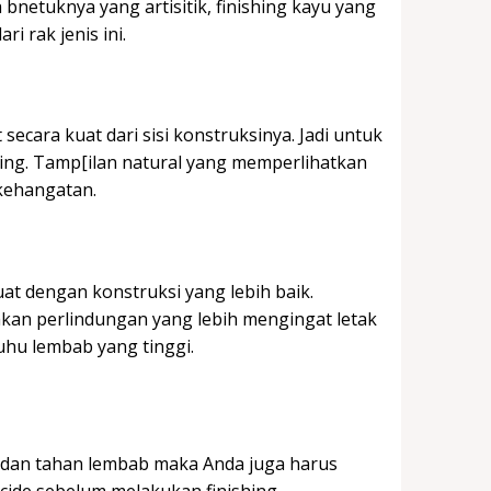
a bnetuknya yang artisitik, finishing kayu yang
i rak jenis ini.
secara kuat dari sisi konstruksinya. Jadi untuk
hing. Tamp[ilan natural yang memperlihatkan
kehangatan.
uat dengan konstruksi yang lebih baik.
an perlindungan yang lebih mengingat letak
suhu lembab yang tinggi.
at dan tahan lembab maka Anda juga harus
ide sebelum melakukan finishing.