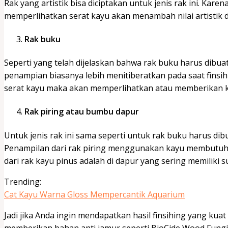
Rak yang artistik bisa diciptakan untuk jenis rak ini. Karen
memperlihatkan serat kayu akan menambah nilai artistik dar
Rak buku
Seperti yang telah dijelaskan bahwa rak buku harus dibuat 
penampian biasanya lebih menitiberatkan pada saat finsi
serat kayu maka akan memperlihatkan atau memberikan 
Rak piring atau bumbu dapur
Untuk jenis rak ini sama seperti untuk rak buku harus dib
Penampilan dari rak piring menggunakan kayu membutuhk
dari rak kayu pinus adalah di dapur yang sering memiliki 
Trending:
Cat Kayu Warna Gloss Mempercantik Aquarium
Jadi jika Anda ingin mendapatkan hasil finsihing yang ku
memberikan bahan anti jamur seperti BioCide Wood Fungic