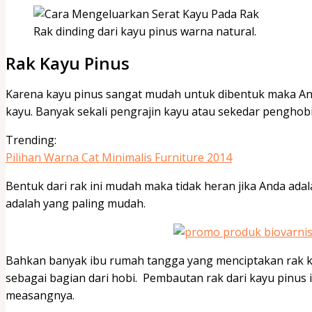
Rak dinding dari kayu pinus warna natural.
Rak Kayu Pinus
Karena kayu pinus sangat mudah untuk dibentuk maka An
kayu. Banyak sekali pengrajin kayu atau sekedar penghob
Trending:
Pilihan Warna Cat Minimalis Furniture 2014
Bentuk dari rak ini mudah maka tidak heran jika Anda ad
adalah yang paling mudah.
Bahkan banyak ibu rumah tangga yang menciptakan rak k
sebagai bagian dari hobi. Pembautan rak dari kayu pinus
measangnya.