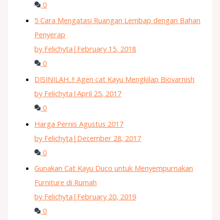
0
5 Cara Mengatasi Ruangan Lembap dengan Bahan
Penyerap
by Felichyta
|
February 15, 2018
0
DISINILAH..!! Agen cat Kayu Mengkilap Biovarnish
by Felichyta
|
April 25, 2017
0
Harga Pernis Agustus 2017
by Felichyta
|
December 28, 2017
0
Gunakan Cat Kayu Duco untuk Menyempurnakan
Furniture di Rumah
by Felichyta
|
February 20, 2019
0