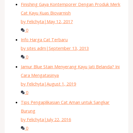
Finishing Gaya Kontemporer Dengan Produk Merk
Cat Kayu Kuas Biovarnish
by Felichyta
|
May 12, 2017
0
Info Harga Cat Terbaru
by sites adm
|
September 13, 2013
0
Jamur Blue Stain Menyerang Kayu Jati Belanda? Ini
Cara Mengatasinya
by Felichyta
|
August 1, 2019
0
Tips Pengaplikasian Cat Aman untuk Sangkar
Burung
by Felichyta
|
July 22, 2016
0