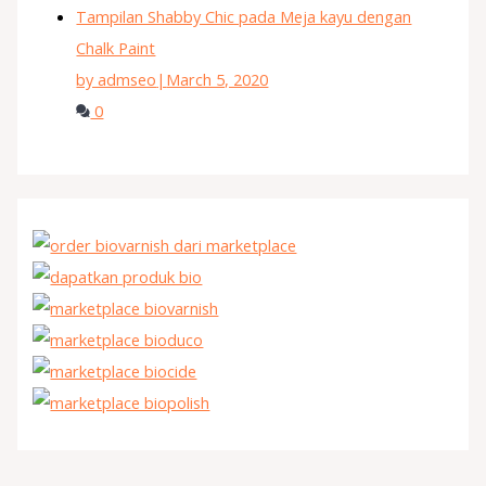
Tampilan Shabby Chic pada Meja kayu dengan
Chalk Paint
by admseo
|
March 5, 2020
0