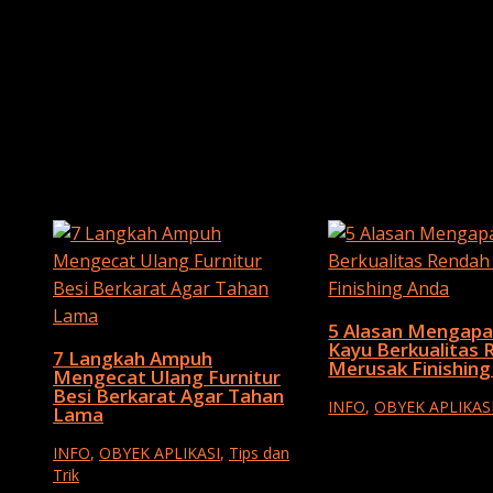
seperti rotan, kayu dll untuk menciptakan tampilan warna s
←
Previous Post
Next Post
→
Artikel Te
5 Alasan Mengapa
Kayu Berkualitas 
7 Langkah Ampuh
Merusak Finishing
Mengecat Ulang Furnitur
Besi Berkarat Agar Tahan
INFO
,
OBYEK APLIKAS
Lama
INFO
,
OBYEK APLIKASI
,
Tips dan
Trik