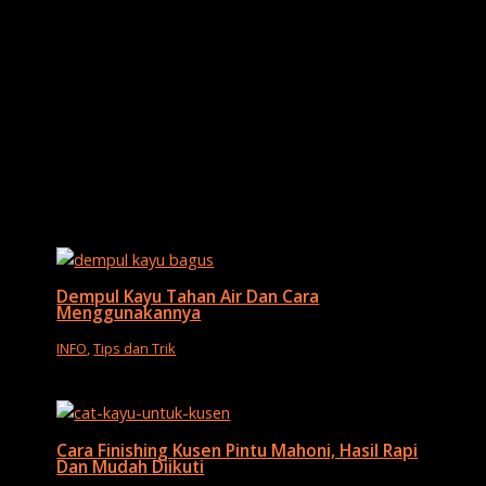
Trending:
Cat Kayu Warna Gloss Mempercantik Aquarium
←
Previous Post
Next Post
→
Artikel Terkait:
Dempul Kayu Tahan Air Dan Cara
Menggunakannya
INFO
,
Tips dan Trik
Cara Finishing Kusen Pintu Mahoni, Hasil Rapi
Dan Mudah Diikuti