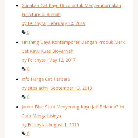
Gunakan Cat Kayu Duco untuk Menyempurnakan
Furniture di Rumah
by Felichyta
|
February 20, 2019
0
Finishing Gaya Kontemporer Dengan Produk Merk
Cat Kayu Kuas Biovarnish
by Felichyta
|
May 12, 2017
0
Info Harga Cat Terbaru
by sites adm
|
September 13, 2013
0
Jamur Blue Stain Menyerang Kayu Jati Belanda? Ini
Cara Mengatasinya
by Felichyta
|
August 1, 2019
0