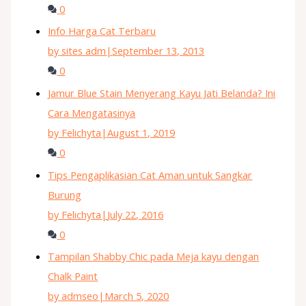
0
Info Harga Cat Terbaru
by sites adm
|
September 13, 2013
0
Jamur Blue Stain Menyerang Kayu Jati Belanda? Ini
Cara Mengatasinya
by Felichyta
|
August 1, 2019
0
Tips Pengaplikasian Cat Aman untuk Sangkar
Burung
by Felichyta
|
July 22, 2016
0
Tampilan Shabby Chic pada Meja kayu dengan
Chalk Paint
by admseo
|
March 5, 2020