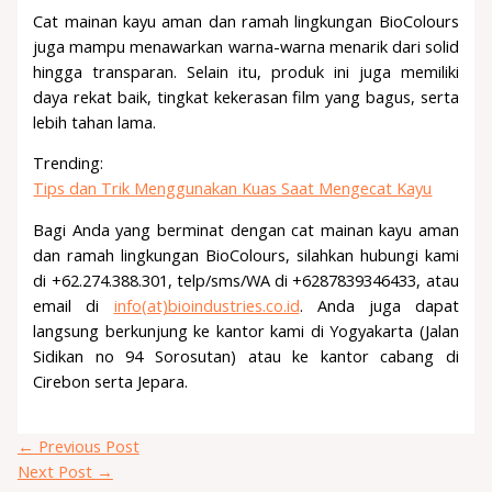
Cat mainan kayu aman dan ramah lingkungan BioColours
juga mampu menawarkan warna-warna menarik dari solid
hingga transparan. Selain itu, produk ini juga memiliki
daya rekat baik, tingkat kekerasan film yang bagus, serta
lebih tahan lama.
Trending:
Tips dan Trik Menggunakan Kuas Saat Mengecat Kayu
Bagi Anda yang berminat dengan cat mainan kayu aman
dan ramah lingkungan BioColours, silahkan hubungi kami
di +62.274.388.301, telp/sms/WA di +6287839346433, atau
email di
info(at)bioindustries.co.id
. Anda juga dapat
langsung berkunjung ke kantor kami di Yogyakarta (Jalan
Sidikan no 94 Sorosutan) atau ke kantor cabang di
Cirebon serta Jepara.
←
Previous Post
Next Post
→