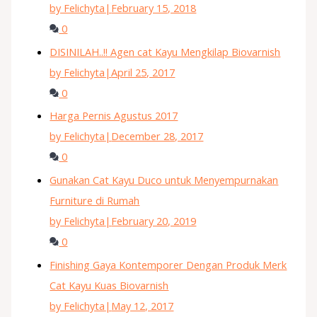
by Felichyta
|
February 15, 2018
0
DISINILAH..!! Agen cat Kayu Mengkilap Biovarnish
by Felichyta
|
April 25, 2017
0
Harga Pernis Agustus 2017
by Felichyta
|
December 28, 2017
0
Gunakan Cat Kayu Duco untuk Menyempurnakan
Furniture di Rumah
by Felichyta
|
February 20, 2019
0
Finishing Gaya Kontemporer Dengan Produk Merk
Cat Kayu Kuas Biovarnish
by Felichyta
|
May 12, 2017