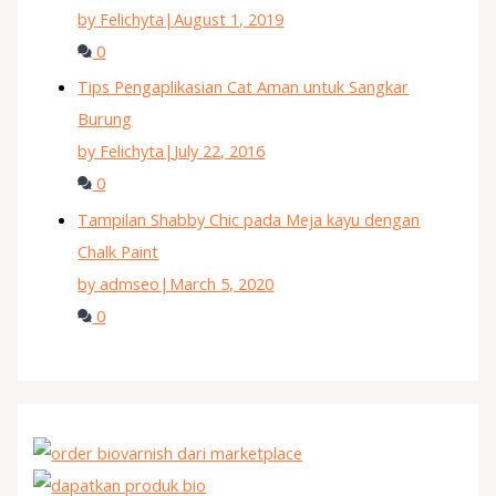
by Felichyta
|
August 1, 2019
0
Tips Pengaplikasian Cat Aman untuk Sangkar
Burung
by Felichyta
|
July 22, 2016
0
Tampilan Shabby Chic pada Meja kayu dengan
Chalk Paint
by admseo
|
March 5, 2020
0