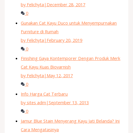
by Felichyta
|
December 28, 2017
0
Gunakan Cat Kayu Duco untuk Menyempurnakan
Furniture di Rumah
by Felichyta
|
February 20, 2019
0
Finishing Gaya Kontemporer Dengan Produk Merk
Cat Kayu Kuas Biovarnish
by Felichyta
|
May 12, 2017
0
Info Harga Cat Terbaru
by sites adm
|
September 13, 2013
0
Jamur Blue Stain Menyerang Kayu Jati Belanda? Ini
Cara Mengatasinya