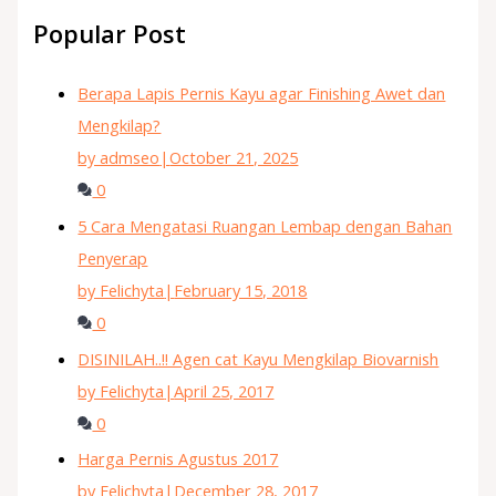
Popular Post
Berapa Lapis Pernis Kayu agar Finishing Awet dan
Mengkilap?
by admseo
|
October 21, 2025
0
5 Cara Mengatasi Ruangan Lembap dengan Bahan
Penyerap
by Felichyta
|
February 15, 2018
0
DISINILAH..!! Agen cat Kayu Mengkilap Biovarnish
by Felichyta
|
April 25, 2017
0
Harga Pernis Agustus 2017
by Felichyta
|
December 28, 2017