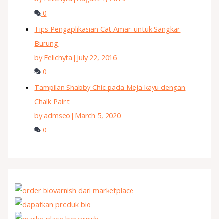
0
Tips Pengaplikasian Cat Aman untuk Sangkar
Burung
by Felichyta
|
July 22, 2016
0
Tampilan Shabby Chic pada Meja kayu dengan
Chalk Paint
by admseo
|
March 5, 2020
0