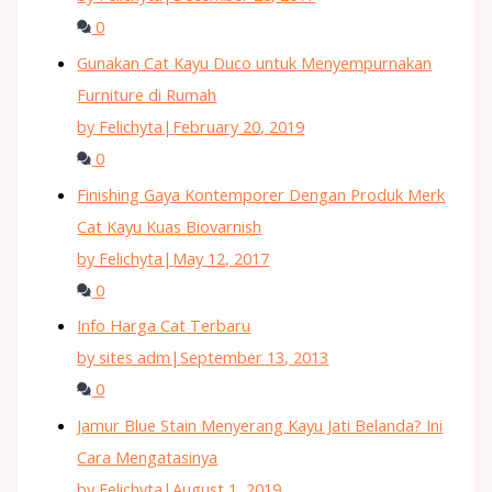
0
Gunakan Cat Kayu Duco untuk Menyempurnakan
Furniture di Rumah
by Felichyta
|
February 20, 2019
0
Finishing Gaya Kontemporer Dengan Produk Merk
Cat Kayu Kuas Biovarnish
by Felichyta
|
May 12, 2017
0
Info Harga Cat Terbaru
by sites adm
|
September 13, 2013
0
Jamur Blue Stain Menyerang Kayu Jati Belanda? Ini
Cara Mengatasinya
by Felichyta
|
August 1, 2019