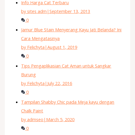
Info Harga Cat Terbaru
by sites adm
|
September 13, 2013
0
Jamur Blue Stain Menyerang Kayu Jati Belanda? Ini
Cara Mengatasinya
by Felichyta
|
August 1, 2019
0
Tips Pengaplikasian Cat Aman untuk Sangkar
Burung
by Felichyta
|
July 22, 2016
0
Tampilan Shabby Chic pada Meja kayu dengan
Chalk Paint
by admseo
|
March 5, 2020
0