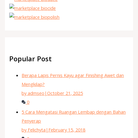
Popular Post
Berapa Lapis Pernis Kayu agar Finishing Awet dan
Mengkilap?
by admseo
|
October 21, 2025
0
5 Cara Mengatasi Ruangan Lembap dengan Bahan
Penyerap
by Felichyta
|
February 15, 2018