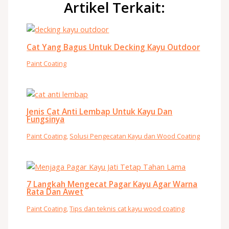
Artikel Terkait:
Cat Yang Bagus Untuk Decking Kayu Outdoor
Paint Coating
Jenis Cat Anti Lembap Untuk Kayu Dan
Fungsinya
Paint Coating
,
Solusi Pengecatan Kayu dan Wood Coating
7 Langkah Mengecat Pagar Kayu Agar Warna
Rata Dan Awet
Paint Coating
,
Tips dan teknis cat kayu wood coating