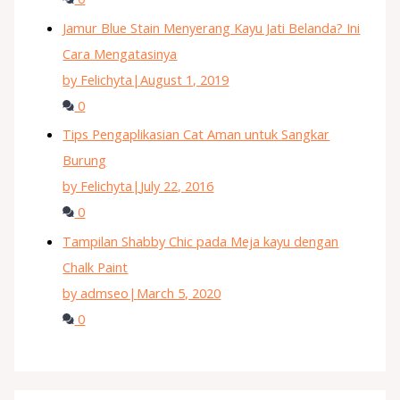
Jamur Blue Stain Menyerang Kayu Jati Belanda? Ini
Cara Mengatasinya
by Felichyta
|
August 1, 2019
0
Tips Pengaplikasian Cat Aman untuk Sangkar
Burung
by Felichyta
|
July 22, 2016
0
Tampilan Shabby Chic pada Meja kayu dengan
Chalk Paint
by admseo
|
March 5, 2020
0