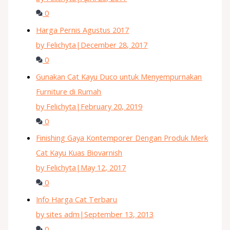
0
Harga Pernis Agustus 2017
by Felichyta
|
December 28, 2017
0
Gunakan Cat Kayu Duco untuk Menyempurnakan
Furniture di Rumah
by Felichyta
|
February 20, 2019
0
Finishing Gaya Kontemporer Dengan Produk Merk
Cat Kayu Kuas Biovarnish
by Felichyta
|
May 12, 2017
0
Info Harga Cat Terbaru
by sites adm
|
September 13, 2013
0