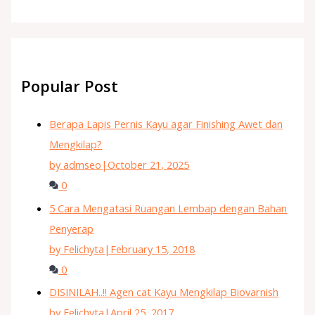
Popular Post
Berapa Lapis Pernis Kayu agar Finishing Awet dan
Mengkilap?
by admseo
|
October 21, 2025
0
5 Cara Mengatasi Ruangan Lembap dengan Bahan
Penyerap
by Felichyta
|
February 15, 2018
0
DISINILAH..!! Agen cat Kayu Mengkilap Biovarnish
by Felichyta
|
April 25, 2017