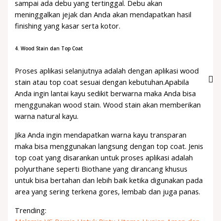
sampai ada debu yang tertinggal. Debu akan
meninggalkan jejak dan Anda akan mendapatkan hasil
finishing yang kasar serta kotor.
4. Wood Stain dan Top Coat
Proses aplikasi selanjutnya adalah dengan aplikasi wood
stain atau top coat sesuai dengan kebutuhan.Apabila
Anda ingin lantai kayu sedikit berwarna maka Anda bisa
menggunakan wood stain. Wood stain akan memberikan
warna natural kayu.
Jika Anda ingin mendapatkan warna kayu transparan
maka bisa menggunakan langsung dengan top coat. Jenis
top coat yang disarankan untuk proses aplikasi adalah
polyurthane seperti Biothane yang dirancang khusus
untuk bisa bertahan dan lebih baik ketika digunakan pada
area yang sering terkena gores, lembab dan juga panas.
Trending: