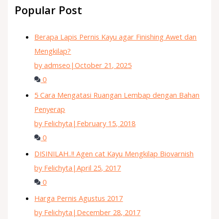
Popular Post
Berapa Lapis Pernis Kayu agar Finishing Awet dan
Mengkilap?
by admseo
|
October 21, 2025
0
5 Cara Mengatasi Ruangan Lembap dengan Bahan
Penyerap
by Felichyta
|
February 15, 2018
0
DISINILAH..!! Agen cat Kayu Mengkilap Biovarnish
by Felichyta
|
April 25, 2017
0
Harga Pernis Agustus 2017
by Felichyta
|
December 28, 2017