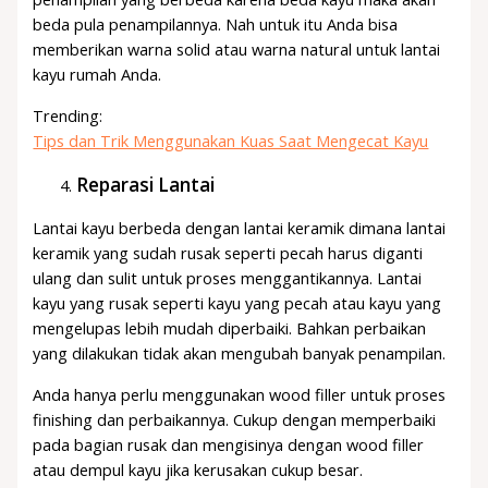
beda pula penampilannya. Nah untuk itu Anda bisa
memberikan warna solid atau warna natural untuk lantai
kayu rumah Anda.
Trending:
Tips dan Trik Menggunakan Kuas Saat Mengecat Kayu
Reparasi Lantai
Lantai kayu berbeda dengan lantai keramik dimana lantai
keramik yang sudah rusak seperti pecah harus diganti
ulang dan sulit untuk proses menggantikannya. Lantai
kayu yang rusak seperti kayu yang pecah atau kayu yang
mengelupas lebih mudah diperbaiki. Bahkan perbaikan
yang dilakukan tidak akan mengubah banyak penampilan.
Anda hanya perlu menggunakan wood filler untuk proses
finishing dan perbaikannya. Cukup dengan memperbaiki
pada bagian rusak dan mengisinya dengan wood filler
atau dempul kayu jika kerusakan cukup besar.