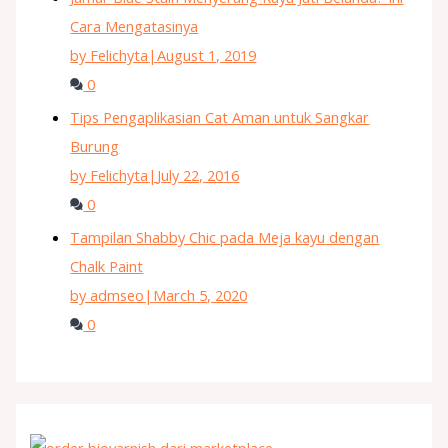
Cara Mengatasinya
by Felichyta
|
August 1, 2019
0
Tips Pengaplikasian Cat Aman untuk Sangkar
Burung
by Felichyta
|
July 22, 2016
0
Tampilan Shabby Chic pada Meja kayu dengan
Chalk Paint
by admseo
|
March 5, 2020
0