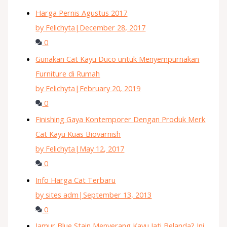
Harga Pernis Agustus 2017
by Felichyta
|
December 28, 2017
0
Gunakan Cat Kayu Duco untuk Menyempurnakan
Furniture di Rumah
by Felichyta
|
February 20, 2019
0
Finishing Gaya Kontemporer Dengan Produk Merk
Cat Kayu Kuas Biovarnish
by Felichyta
|
May 12, 2017
0
Info Harga Cat Terbaru
by sites adm
|
September 13, 2013
0
Jamur Blue Stain Menyerang Kayu Jati Belanda? Ini