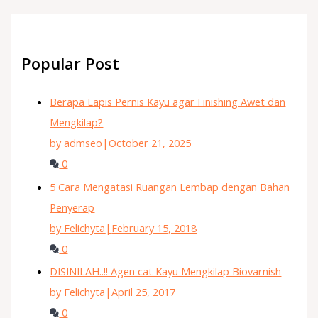
Popular Post
Berapa Lapis Pernis Kayu agar Finishing Awet dan
Mengkilap?
by admseo
|
October 21, 2025
0
5 Cara Mengatasi Ruangan Lembap dengan Bahan
Penyerap
by Felichyta
|
February 15, 2018
0
DISINILAH..!! Agen cat Kayu Mengkilap Biovarnish
by Felichyta
|
April 25, 2017
0