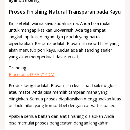
agar bisa kering.
Proses Finishing Natural Transparan pada Kayu
Kini setelah warna kayu sudah sama, Anda bisa mulai
untuk mengaplikasikan Biovarnish. Ada tiga empat
langkah aplikasi dengan tiga produk yang harus
diperhatikan. Pertama adalah Biovarnish wood filler yang
akan menutup pori kayu. Kedua adalah sanding sealer
yang akan memperkuat dasaran cat.
Trending:
Biocolours® FA 714DM
Produk ketiga adalah Biovarnish clear coat baik itu gloss
atau matte. Anda bisa memilih tampilan mana yang
diinginkan. Semua proses diaplikasikan menggunakan kuas
berbulu nilon yang kompatibel dengan cat water based.
Apabila semua bahan dan alat finishing disiapkan Anda
bisa memulai proses pengecatan dengan langkah ini.