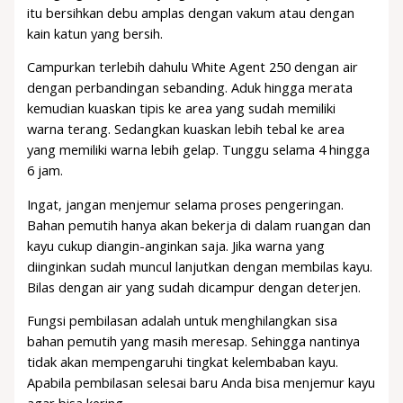
itu bersihkan debu amplas dengan vakum atau dengan
kain katun yang bersih.
Campurkan terlebih dahulu White Agent 250 dengan air
dengan perbandingan sebanding. Aduk hingga merata
kemudian kuaskan tipis ke area yang sudah memiliki
warna terang. Sedangkan kuaskan lebih tebal ke area
yang memiliki warna lebih gelap. Tunggu selama 4 hingga
6 jam.
Ingat, jangan menjemur selama proses pengeringan.
Bahan pemutih hanya akan bekerja di dalam ruangan dan
kayu cukup diangin-anginkan saja. Jika warna yang
diinginkan sudah muncul lanjutkan dengan membilas kayu.
Bilas dengan air yang sudah dicampur dengan deterjen.
Fungsi pembilasan adalah untuk menghilangkan sisa
bahan pemutih yang masih meresap. Sehingga nantinya
tidak akan mempengaruhi tingkat kelembaban kayu.
Apabila pembilasan selesai baru Anda bisa menjemur kayu