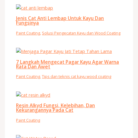
Jenis Cat Anti Lembap Untuk Kayu Dan
Fungsinya
Paint Coating
,
Solusi Pengecatan Kayu dan Wood Coating
7 Langkah Mengecat Pagar Kayu Agar Warna
Rata Dan Awet
Paint Coating
,
Tips dan teknis cat kayu wood coating
Resin Alkyd Fungsi, Kelebihan, Dan
Kekurangannya Pada Cat
Paint Coating