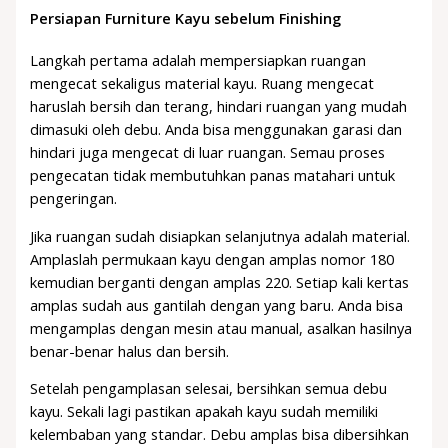
Persiapan Furniture Kayu sebelum Finishing
Langkah pertama adalah mempersiapkan ruangan
mengecat sekaligus material kayu. Ruang mengecat
haruslah bersih dan terang, hindari ruangan yang mudah
dimasuki oleh debu. Anda bisa menggunakan garasi dan
hindari juga mengecat di luar ruangan. Semau proses
pengecatan tidak membutuhkan panas matahari untuk
pengeringan.
Jika ruangan sudah disiapkan selanjutnya adalah material.
Amplaslah permukaan kayu dengan amplas nomor 180
kemudian berganti dengan amplas 220. Setiap kali kertas
amplas sudah aus gantilah dengan yang baru. Anda bisa
mengamplas dengan mesin atau manual, asalkan hasilnya
benar-benar halus dan bersih.
Setelah pengamplasan selesai, bersihkan semua debu
kayu. Sekali lagi pastikan apakah kayu sudah memiliki
kelembaban yang standar. Debu amplas bisa dibersihkan