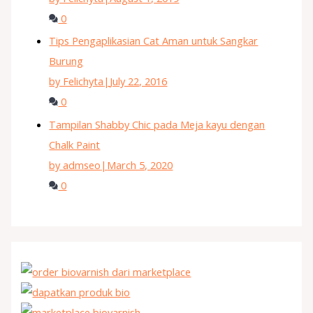
0
Tips Pengaplikasian Cat Aman untuk Sangkar
Burung
by Felichyta
|
July 22, 2016
0
Tampilan Shabby Chic pada Meja kayu dengan
Chalk Paint
by admseo
|
March 5, 2020
0