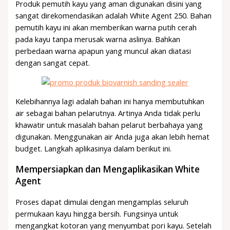
Produk pemutih kayu yang aman digunakan disini yang
sangat direkomendasikan adalah White Agent 250. Bahan
pemutih kayu ini akan memberikan warna putih cerah
pada kayu tanpa merusak warna aslinya. Bahkan
perbedaan warna apapun yang muncul akan diatasi
dengan sangat cepat.
Kelebihannya lagi adalah bahan ini hanya membutuhkan
air sebagai bahan pelarutnya. Artinya Anda tidak perlu
khawatir untuk masalah bahan pelarut berbahaya yang
digunakan. Menggunakan air Anda juga akan lebih hemat
budget. Langkah aplikasinya dalam berikut ini.
Mempersiapkan dan Mengaplikasikan White
Agent
Proses dapat dimulai dengan mengamplas seluruh
permukaan kayu hingga bersih. Fungsinya untuk
mengangkat kotoran yang menyumbat pori kayu. Setelah