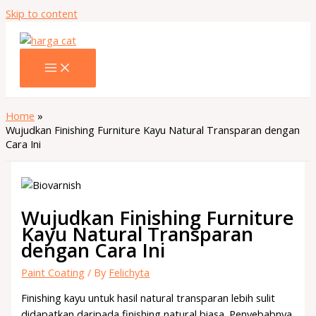
Skip to content
Home
Wujudkan Finishing Furniture Kayu Natural Transparan dengan
Cara Ini
Wujudkan Finishing Furniture
Kayu Natural Transparan
dengan Cara Ini
Paint Coating
/ By
Felichyta
Finishing kayu untuk hasil natural transparan lebih sulit
didapatkan daripada finishing natural biasa. Penyebabnya