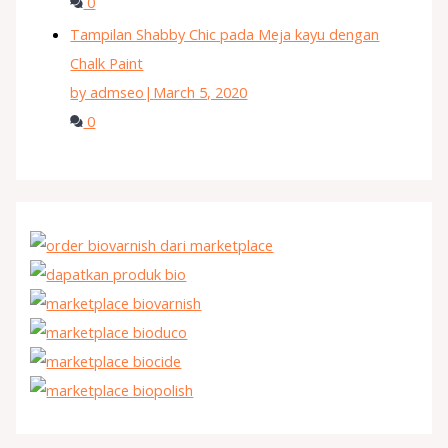
0
Tampilan Shabby Chic pada Meja kayu dengan
Chalk Paint
by admseo
|
March 5, 2020
0