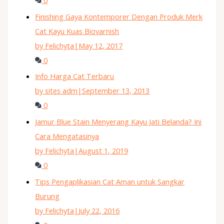
0
Finishing Gaya Kontemporer Dengan Produk Merk
Cat Kayu Kuas Biovarnish
by Felichyta
|
May 12, 2017
0
Info Harga Cat Terbaru
by sites adm
|
September 13, 2013
0
Jamur Blue Stain Menyerang Kayu Jati Belanda? Ini
Cara Mengatasinya
by Felichyta
|
August 1, 2019
0
Tips Pengaplikasian Cat Aman untuk Sangkar
Burung
by Felichyta
|
July 22, 2016