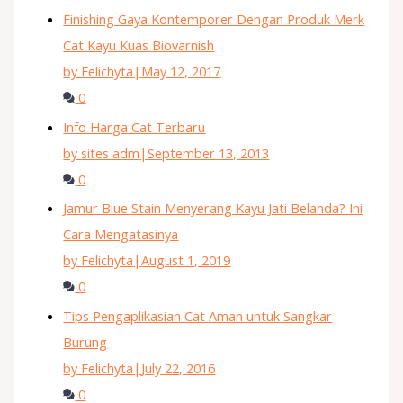
Finishing Gaya Kontemporer Dengan Produk Merk
Cat Kayu Kuas Biovarnish
by Felichyta
|
May 12, 2017
0
Info Harga Cat Terbaru
by sites adm
|
September 13, 2013
0
Jamur Blue Stain Menyerang Kayu Jati Belanda? Ini
Cara Mengatasinya
by Felichyta
|
August 1, 2019
0
Tips Pengaplikasian Cat Aman untuk Sangkar
Burung
by Felichyta
|
July 22, 2016
0