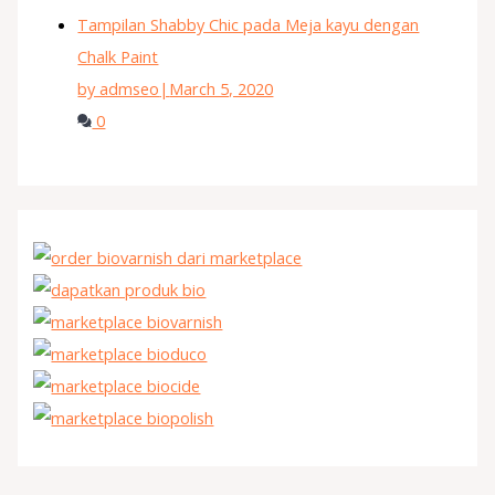
Tampilan Shabby Chic pada Meja kayu dengan
Chalk Paint
by admseo
|
March 5, 2020
0