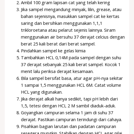
Ambil 100 gram lapisan cat yang telah kering
Jika sampel mengandung minyak, lilin, grease, atau
bahan sejenisnya, masukkan sampel cat ke kertas
saring dan bersihkan menggunakan 1,1,1
trikloroetana atau pelarut sejenis lainnya. Siram
menggunakan air bersuhu 37 derajat celcius dengan
berat 25 kali berat dari berat sampel.
Pindahkan sampel ke gelas kimia
Tambahkan HCL 0,14M pada sampel dengan suhu
37 derajat sebanyak 25 kali berat sampel. Kocok 1
menit lalu periksa derajat kesamaan.
Bila sampel bersifat basa, atur agar pH-nya sekitar
1 sampai 1,5 menggunakan HCL 6M. Catat volume
HCL yang digunakan.
Jika derajat alkali hanya sedikit, tapi pH lebih dari
1,5, tetesi dengan HCL 2 M sambil diaduk-aduk.
Goyangkan campuran selama 1 jam di suhu 37
derajat. Pastikan campuran terindungi dari cahaya.
Pisahkan bagian larutan dan padatan campuran
sesegera mungkin. Stabilkan dengan HCL agar nilai