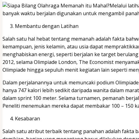
Melalui lati
banyak waktu berjalan digunakan untuk mengambil panah 
Membantu dengan Latihan
Salah satu hal hebat tentang memanah adalah fakta bahw
kemampuan, jenis kelamin, atau usia dapat mempraktikka
menghabiskan energi, seperti berjalan ke target berula
2012, selama Olimpiade London, The Economist menyam
Olimpiade hingga sepuluh menit kegiatan lain seperti me
Dalam perjalanannya untuk memuncaki podium Olimpiade, 
hanya 747 kalori lebih sedikit daripada wanita dalam marat
dalam sprint 100 meter. Selama turnamen, pemanah berjala
Peneliti menemukan mereka dapat membakar 100 – 150 kalo
Kesabaran
Salah satu atribut terbaik tentang panahan adalah fakta 
demikian, bagian yang menantang harus dilakukan deng