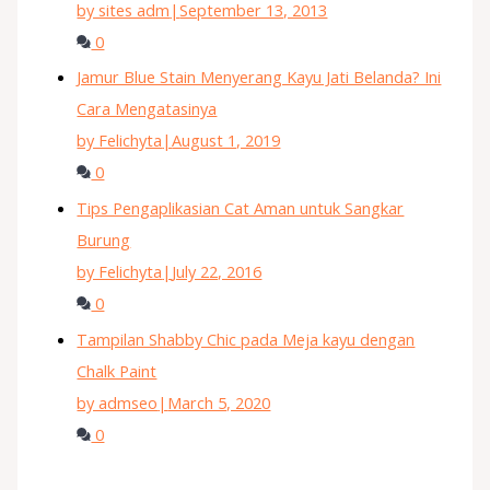
by sites adm
|
September 13, 2013
0
Jamur Blue Stain Menyerang Kayu Jati Belanda? Ini
Cara Mengatasinya
by Felichyta
|
August 1, 2019
0
Tips Pengaplikasian Cat Aman untuk Sangkar
Burung
by Felichyta
|
July 22, 2016
0
Tampilan Shabby Chic pada Meja kayu dengan
Chalk Paint
by admseo
|
March 5, 2020
0